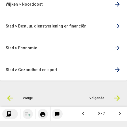
Wijken > Noordoost
Stad > Bestuur, dienstverlening en financiën
Stad > Economie
Stad > Gezondheid en sport
Vorige
Volgende
library_books
keyboard_arrow_left
keyboard_arrow_right
print
© Inergy
|
Privacy statement
|
Sitemap
832
chat_bubble