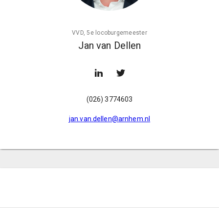
VVD, 5e locoburgemeester
Jan van Dellen
(026) 3774603
jan.van.dellen@arnhem.nl