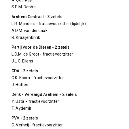
A. Çetintaş
S.E.M. Dobbe
Arnhem Centraal - 3 zetels
L.R. Manders - fractievoorzitter (tijdelijk)
A.D.M. van der Laak
R. Kraaijenbrink
Partij voor de Dieren - 2 zetels
L.C.M. de Groot - fractievoorzitter
J.L.C. Eliens
CDA - 2 zetels
C.K. Koorn - fractievoorzitter
J. Hutten
Denk - Verenigd Arnhem - 2 zetels
Y. Usta - fractievoorzitter
T. Aydemir
PVV - 2 zetels
C. Verheij - fractievoorzitter