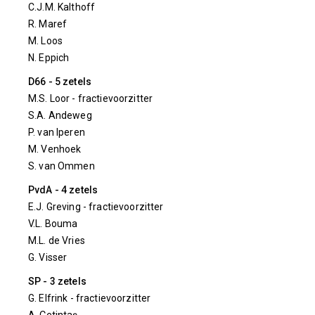
C.J.M. Kalthoff
R. Maref
M. Loos
N. Eppich
D66 - 5 zetels
M.S. Loor - fractievoorzitter
S.A. Andeweg
P. van Iperen
M. Venhoek
S. van Ommen
PvdA - 4 zetels
E.J. Greving - fractievoorzitter
V.L. Bouma
M.L. de Vries
G. Visser
SP - 3 zetels
G. Elfrink - fractievoorzitter