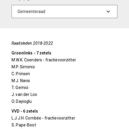
Raadsleden 2018-2022
Groenlinks - 7 zetels
M.W.K. Coenders - fractievoorzitter
M.P. Simonis
C. Prinsen
M.J. Navis
T. Gemici
J. van der Loo
O. Dayioglu
VVD - 6 zetels
L.J.J.H. Combée - fractievoorzitter
S. Pape-Boot