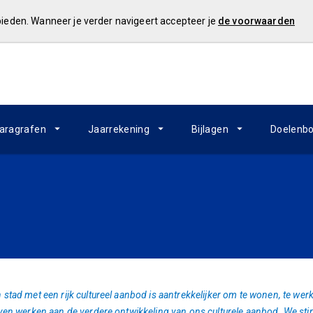
 bieden. Wanneer je verder navigeert accepteer je
de voorwaarden
aragrafen
Jaarrekening
Bijlagen
Doelenb
 stad met een rijk cultureel aanbod is aantrekkelijker om te wonen, te wer
jven werken aan de verdere ontwikkeling van ons culturele aanbod. We sti