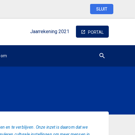
SLUIT
Jaarrekening
2021
PORTAL
oom
ken en te verblijven. Onze inzet is daarom dat we
muleren culturele instellingen om meer mensen in