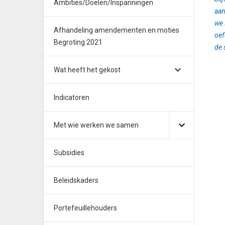
Ambities/Doelen/Inspanningen
aan
we 
Afhandeling amendementen en moties
oef
Begroting 2021
de 
Wat heeft het gekost
Indicatoren
Met wie werken we samen
Subsidies
Beleidskaders
Portefeuillehouders