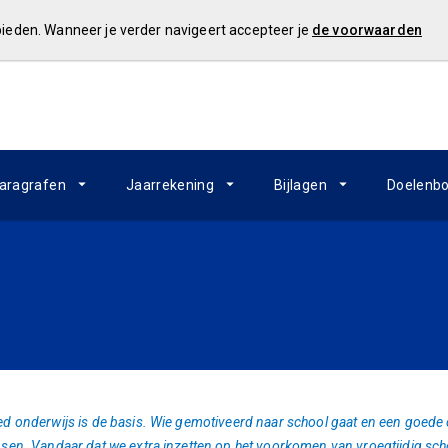
 bieden. Wanneer je verder navigeert accepteer je
de voorwaarden
aragrafen
Jaarrekening
Bijlagen
Doelenb
d onderwijs is de basis. Wie gemotiveerd naar school gaat en een goede o
sen. Vandaar dat we extra inzetten op het voorkomen van vroegtijdig sch