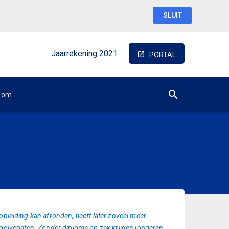
SLUIT
Jaarrekening
2021
PORTAL
oom
pleiding kan afronden, heeft later zoveel meer
oolverlaten. Zonder diploma op zak krijgen jongeren