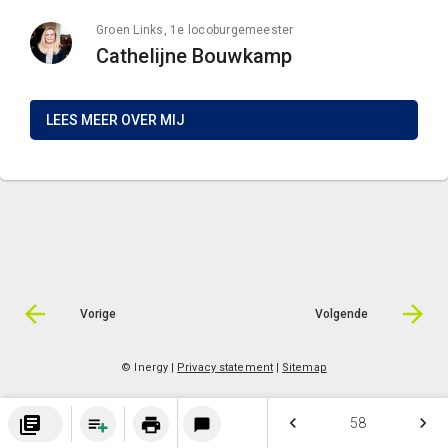
Groen Links, 1e locoburgemeester
Cathelijne Bouwkamp
LEES MEER OVER MIJ
Vorige
Volgende
© Inergy
|
Privacy statement
|
Sitemap
library_books
keyboard_arrow_left
keyboard_arrow_right
print
58
chat_bubble