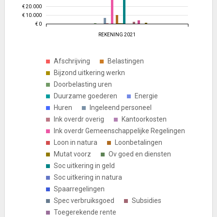
€ 20.000
€ 10.000
€ 0
REKENING 2021
Afschrijving
Belastingen
Bijzond uitkering werkn
Doorbelasting uren
Duurzame goederen
Energie
Huren
Ingeleend personeel
Ink overdr overig
Kantoorkosten
Ink overdr Gemeenschappelijke Regelingen
Loon in natura
Loonbetalingen
Mutat voorz
Ov goed en diensten
Soc uitkering in geld
Soc uitkering in natura
Spaarregelingen
Spec verbruiksgoed
Subsidies
Toegerekende rente