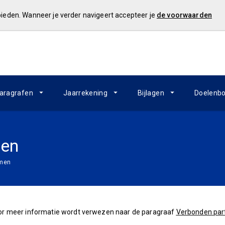
 bieden. Wanneer je verder navigeert accepteer je
de voorwaarden
aragrafen
Jaarrekening
Bijlagen
Doelenb
men
amen
or meer informatie wordt verwezen naar de paragraaf
Verbonden part