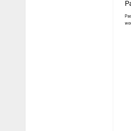
P
Pas
won