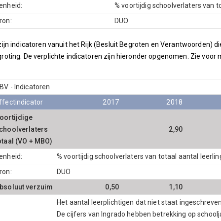
enheid:
% voortijdig schoolverlaters van t
ron:
DUO
zijn indicatoren vanuit het Rijk (Besluit Begroten en Verantwoorden)
roting. De verplichte indicatoren zijn hieronder opgenomen. Zie voor
BV - Indicatoren
ffectindicator
2017
2018
oortijdige
choolverlaters
2,90
otaal (VO + MBO)
enheid:
% voortijdig schoolverlaters van totaal aantal leerli
ron:
DUO
bsoluut verzuim
0,50
1,10
Het aantal leerplichtigen dat niet staat ingeschreven
De cijfers van Ingrado hebben betrekking op school