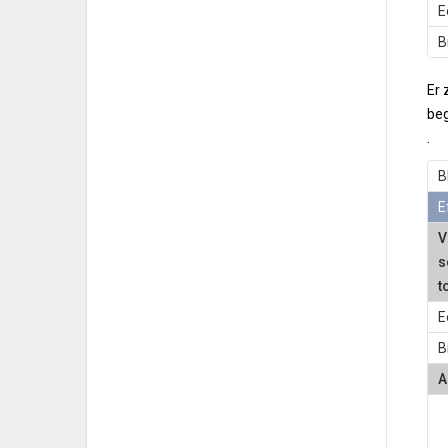
E
B
Er 
beg
.
B
E
V
s
t
E
B
A