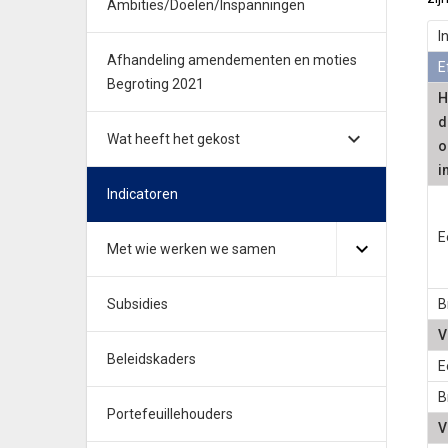
Ambities/Doelen/Inspanningen
I
Afhandeling amendementen en moties
E
Begroting 2021
H
d
Wat heeft het gekost
o
i
Indicatoren
E
Met wie werken we samen
Subsidies
B
V
Beleidskaders
E
B
Portefeuillehouders
V