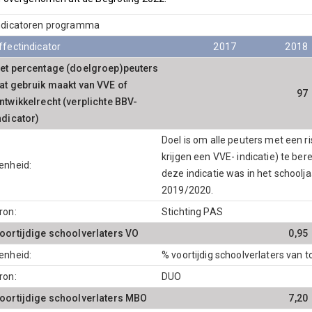
ndicatoren programma
ffectindicator
2017
2018
et percentage (doelgroep)peuters
at gebruik maakt van VVE of
97
ntwikkelrecht (verplichte BBV-
ndicator)
Doel is om alle peuters met een r
krijgen een VVE- indicatie) te be
enheid:
deze indicatie was in het schoolj
2019/2020.
ron:
Stichting PAS
oortijdige schoolverlaters VO
0,95
enheid:
% voortijdig schoolverlaters van t
ron:
DUO
oortijdige schoolverlaters MBO
7,20