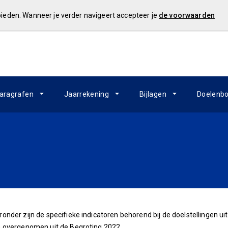
 bieden. Wanneer je verder navigeert accepteer je
de voorwaarden
aragrafen
Jaarrekening
Bijlagen
Doelenb
ronder zijn de specifieke indicatoren behorend bij de doelstellingen
n overgenomen uit de Begroting 2022.