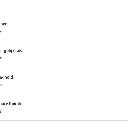
oen
a
ngelijkheid
a
ndheid
a
bare Ruimte
a