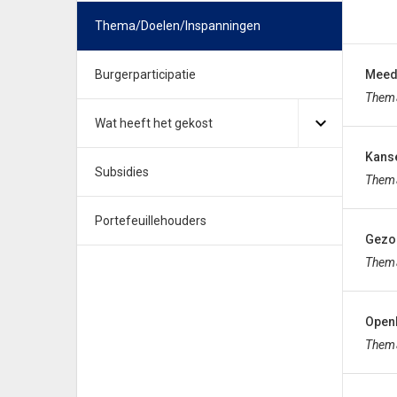
Thema/Doelen/Inspanningen
Burgerparticipatie
Meed
Them
Wat heeft het gekost
Kanse
Subsidies
Them
Portefeuillehouders
Gezo
Them
Open
Them