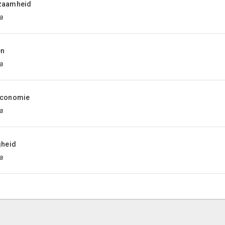
zaamheid
a
en
a
economie
a
gheid
a