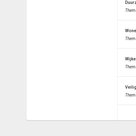
Duur
Them
Won
Them
Wijk
Them
Veili
Them