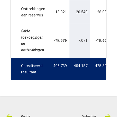
Onttrekkingen
18.321
20.549
28.088
aan reserves
Saldo
toevoegingen
-19.536
7.071
-10.460
-
en
onttrekkingen
Gerealiseerd
406.739
404.187
425.899
4
resultaat
Vorige
Volgende