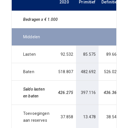
2020
Primitief
Definitief
Bedragen x € 1.000
Middelen
Lasten
92.532
85.575
89.669
Baten
518.807
482.692
526.029
5
Saldo lasten
426.275
397.116
436.360
4
en baten
Toevoegingen
37.858
13.478
38.549
aan reserves