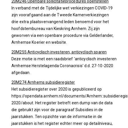
20M246 Openbare sollicitatieprocedures openstellen
In verband met de Tijdelijke wet verkiezingen COVID-19
zijn voorafgaand aan de Tweede Kamerverkiezingen
drie extra plaatsvervangend leden benoemd voor het
hoofdstembureau van Kieskring Arnhem. Zij zijn
geworven via een openbare procedure via Gelderlander,
Arnhemse Koerier en website.
20M255 Anticyclisch investeren, anticyclisch sparen
Deze motie is met een raadsbrief 'anticyclisch investeren
Arnhemse Herstelagenda Coronacrisis' d.d. 27-10-2020
afgedaan.
20M274 Arnhems subsidieregister
Het subsidieregister over 2020 is gepubliceerd op
https://opendata.arnhem.nl/documents/Arnhem::subsidieregis
2020/about. Het register betreft een dump van de data
die gebruikt zijn voor de paragraaf Subsidies in de
jaarstukken. Ten opzichte van de informatie in de
jaarstukken is het register echter meer op detailniveau,