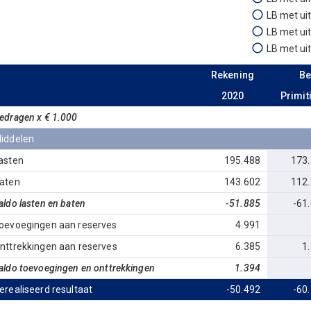
LB met ui
LB met ui
LB met ui
Rekening
Be
2020
Primit
edragen x € 1.000
iddelen
asten
195.488
173
aten
143.602
112
aldo lasten en baten
-51.885
-61
oevoegingen aan reserves
4.991
nttrekkingen aan reserves
6.385
1
aldo toevoegingen en onttrekkingen
1.394
erealiseerd resultaat
-50.492
-60