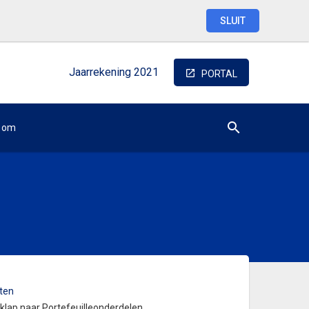
SLUIT
Jaarrekening
2021
PORTAL
oom
ten
tklap naar Portefeuilleonderdelen