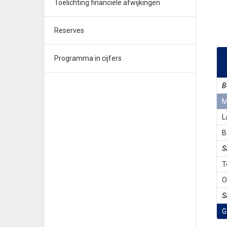
Toelichting financiële afwijkingen
Reserves
Programma in cijfers
B
M
L
B
S
T
O
S
G