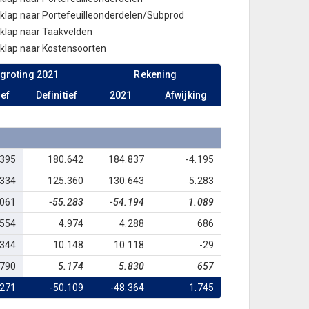
tklap naar Portefeuilleonderdelen/Subprod
tklap naar Taakvelden
tklap naar Kostensoorten
groting 2021
Rekening
ief
Definitief
2021
Afwijking
.395
180.642
184.837
-4.195
.334
125.360
130.643
5.283
.061
-55.283
-54.194
1.089
554
4.974
4.288
686
.344
10.148
10.118
-29
790
5.174
5.830
657
.271
-50.109
-48.364
1.745