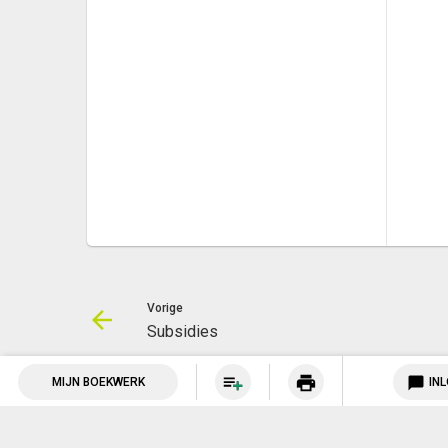
Vorige
Subsidies
print
chat_bubble
MIJN BOEKWERK
IN