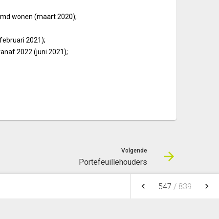
ermd wonen (maart 2020);
ebruari 2021);
naf 2022 (juni 2021);
Volgende
Portefeuillehouders
keyboard_arrow_left
keyboard_arrow_right
547
/
839