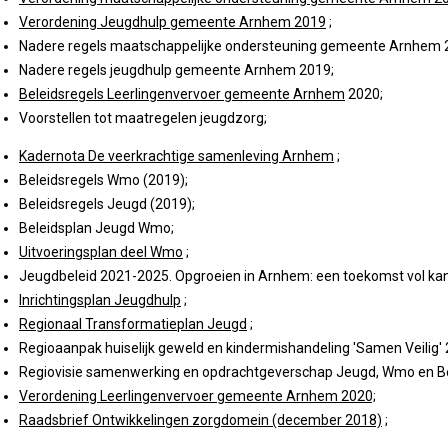
Verordening Jeugdhulp gemeente Arnhem 2019
;
Nadere regels maatschappelijke ondersteuning gemeente Arnhem 
Nadere regels jeugdhulp gemeente Arnhem 2019;
Beleidsregels Leerlingenvervoer gemeente Arnhem
2020;
Voorstellen tot maatregelen jeugdzorg;
Kadernota De veerkrachtige samenleving Arnhem
;
Beleidsregels Wmo (2019);
Beleidsregels Jeugd (2019);
Beleidsplan Jeugd Wmo;
Uitvoeringsplan deel Wmo
;
Jeugdbeleid 2021-2025. Opgroeien in Arnhem: een toekomst vol ka
Inrichtingsplan Jeugdhulp
;
Regionaal Transformatieplan Jeugd
;
Regioaanpak huiselijk geweld en kindermishandeling 'Samen Veilig'
Regiovisie samenwerking en opdrachtgeverschap Jeugd, Wmo en Be
Verordening Leerlingenvervoer gemeente Arnhem 2020;
Raadsbrief Ontwikkelingen zorgdomein (december 2018)
;