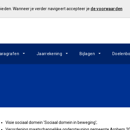
 bieden. Wanneer je verder navigeert accepteer je
de voorwaarden
aragrafen
Jaarrekening
Bijlagen
Doelenb
Visie sociaal domein 'Sociaal domein in beweging';
Verordening maatschappelijke ondersteuning gemeente Arnhem 2