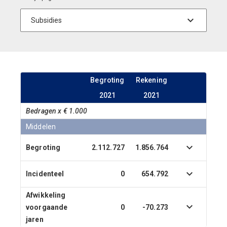
Begroting
Rekening
2021
2021
Bedragen x € 1.000
Middelen
Begroting
2.112.727
1.856.764
Incidenteel
0
654.792
Afwikkeling
voorgaande
0
-70.273
jaren