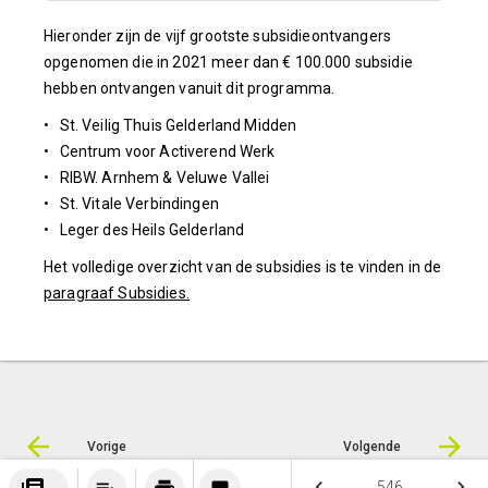
Hieronder zijn de vijf grootste subsidieontvangers
opgenomen die in 2021 meer dan € 100.000 subsidie
hebben ontvangen vanuit dit programma.
• St. Veilig Thuis Gelderland Midden
• Centrum voor Activerend Werk
• RIBW. Arnhem & Veluwe Vallei
• St. Vitale Verbindingen
• Leger des Heils Gelderland
Het volledige overzicht van de subsidies is te vinden in de
paragraaf Subsidies.
Vorige
Volgende
keyboard_arrow_left
keyboard_arrow_right
546