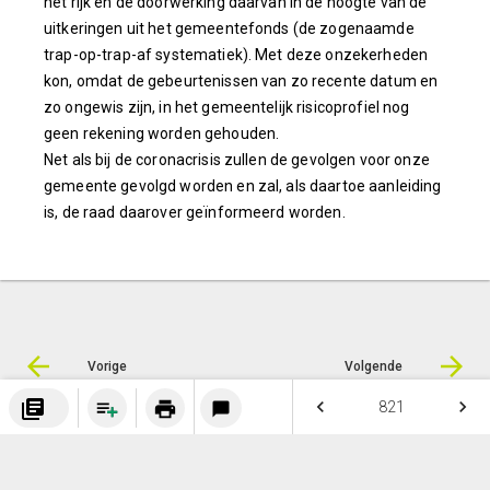
het rijk en de doorwerking daarvan in de hoogte van de
uitkeringen uit het gemeentefonds (de zogenaamde
trap-op-trap-af systematiek). Met deze onzekerheden
kon, omdat de gebeurtenissen van zo recente datum en
zo ongewis zijn, in het gemeentelijk risicoprofiel nog
geen rekening worden gehouden.
Net als bij de coronacrisis zullen de gevolgen voor onze
gemeente gevolgd worden en zal, als daartoe aanleiding
is, de raad daarover geïnformeerd worden.
Vorige
Volgende
library_books
keyboard_arrow_left
keyboard_arrow_right
print
821
chat_bubble
© Inergy
|
Privacy statement
|
Sitemap