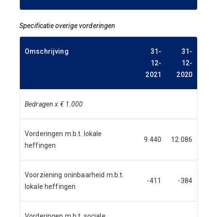
Specificatie overige vorderingen
Omschrijving
31-
31-
12-
12-
2021
2020
Bedragen x € 1.000
Vorderingen m.b.t. lokale
9.440
12.086
heffingen
Voorziening oninbaarheid m.b.t.
-411
-384
lokale heffingen
Vorderingen m.b.t. sociale