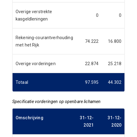
Overige verstrekte
0
0
kasgeldleningen
Rekening-courantverhouding
74.222
16.800
met het Rijk
Overige vorderingen
22.874
25.218
Totaal
97.595
44.302
Specificatie vorderingen op openbare lichamen
Omschrijving
31-12-
31-12-
2021
2020