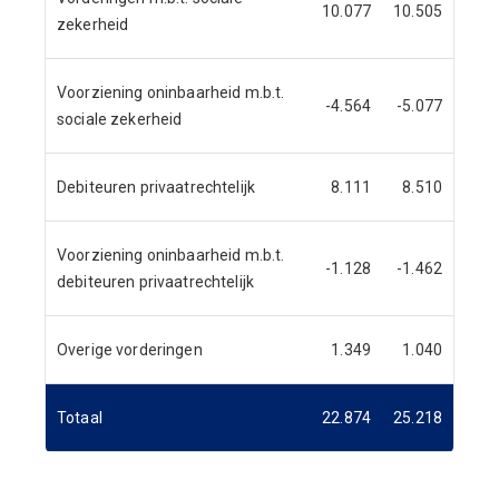
10.077
10.505
zekerheid
Voorziening oninbaarheid m.b.t.
-4.564
-5.077
sociale zekerheid
Debiteuren privaatrechtelijk
8.111
8.510
Voorziening oninbaarheid m.b.t.
-1.128
-1.462
debiteuren privaatrechtelijk
Overige vorderingen
1.349
1.040
Totaal
22.874
25.218